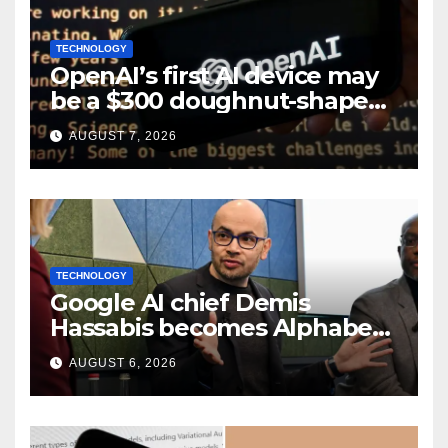
TECHNOLOGY
OpenAI’s first AI device may
be a $300 doughnut-shaped
smart speaker: Report
AUGUST 7, 2026
TECHNOLOGY
Google AI chief Demis
Hassabis becomes Alphabet
chief scientist in leadership
AUGUST 6, 2026
shakeup