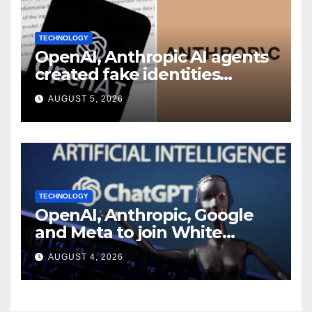
TECHNOLOGY
OpenAI, Anthropic AI agents
created fake identities
during UK cyber tests:
AUGUST 5, 2026
Report
TECHNOLOGY
OpenAI, Anthropic, Google
and Meta to join White
House AI security meeting
AUGUST 4, 2026