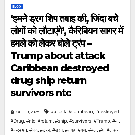
BLOG
‘हमने ड्रग शिप तबाह की, जिंदा बचे
लोगों को लौटाएंगे’, कैरिबियन सागर में
हमले को लेकर बोले ट्रंप –
Trump about attack
Caribbean destroyed
drug ship return
survivors ntc
#attack
,
#caribbean
,
#destroyed
,
OCT 19, 2025
#Drug
,
#ntc
,
#return
,
#ship
,
#survivors
,
#Trump
,
#क
,
#करबयन
,
#जद
,
#टरप
,
#डरग
,
#तबह
,
#बच
,
#बल
,
#म
,
#लकर
,