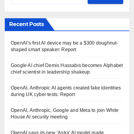
Recent Posts
OpenAI’s first AI device may be a $300 doughnut-
shaped smart speaker: Report
Google AI chief Demis Hassabis becomes Alphabet
chief scientist in leadership shakeup
OpenAI, Anthropic AI agents created fake identities
during UK cyber tests: Report
OpenAI, Anthropic, Google and Meta to join White
House AI security meeting
OpenAI says its new ‘Astra’ AI model made