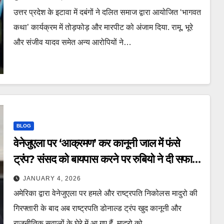
dalit Bhagwat Event Break
उत्तर प्रदेश के इटावा में दबंगों ने दलित समाज द्वारा आयोजित ‘भागवत
Ambedkar Statue and Attack
कथा’ कार्यक्रम में तोड़फोड़ और मारपीट को अंजाम दिया. रामू, भूरे
Sound Operator in Etawah lclam
और संजीव यादव समेत अन्य आरोपियों ने…
BLOG
वेनेजुएला पर ‘आक्रमण’ कर कानूनी जाल में फंसे
ट्रंप? संसद को बायपास करने पर रुबियो ने दी सफाई
– America Attack Venezuela
JANUARY 4, 2026
Nicolas Maduro Arrest Donald
अमेरिका द्वारा वेनेजुएला पर हमले और राष्ट्रपति निकोलस मादुरो की
Trump Marco Rubio NTC
गिरफ्तारी के बाद अब राष्ट्रपति डोनाल्ड ट्रंप खुद कानूनी और
राजनीतिक सवालों के घेरे में आ गए हैं. मादुरो को…