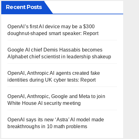
Recent Posts
OpenAI’s first AI device may be a $300
doughnut-shaped smart speaker: Report
Google AI chief Demis Hassabis becomes
Alphabet chief scientist in leadership shakeup
OpenAI, Anthropic AI agents created fake
identities during UK cyber tests: Report
OpenAI, Anthropic, Google and Meta to join
White House AI security meeting
OpenAI says its new ‘Astra’ AI model made
breakthroughs in 10 math problems