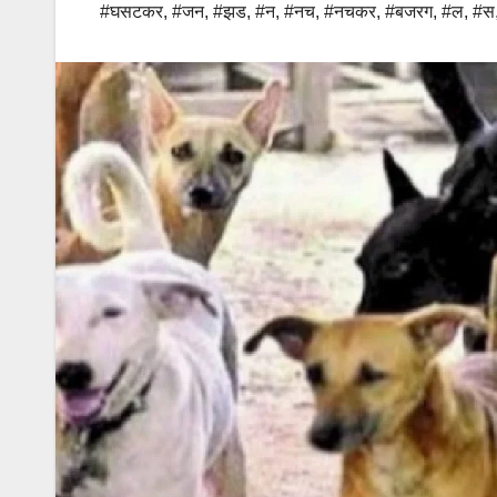
#घसटकर
,
#जन
,
#झड
,
#न
,
#नच
,
#नचकर
,
#बजरग
,
#ल
,
#स