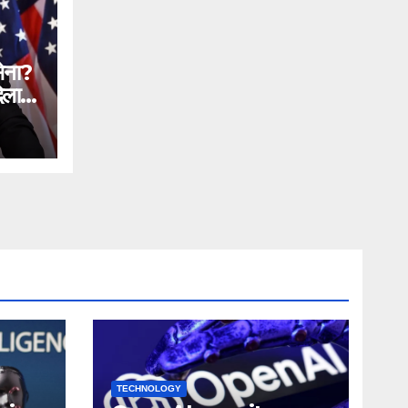
सेना?
िलाने
n
ial
ntc
TECHNOLOGY