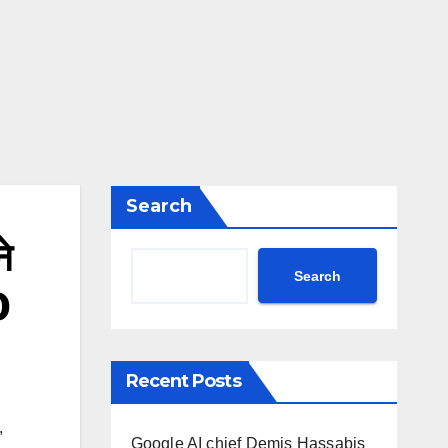
Search
े
Search
0
Recent Posts
,
Google AI chief Demis Hassabis