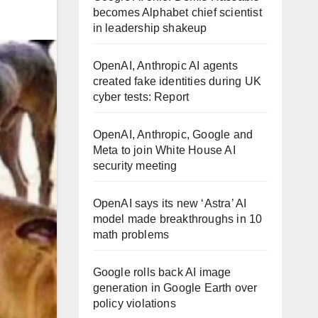
becomes Alphabet chief scientist
in leadership shakeup
OpenAI, Anthropic AI agents
created fake identities during UK
cyber tests: Report
OpenAI, Anthropic, Google and
Meta to join White House AI
security meeting
OpenAI says its new ‘Astra’ AI
model made breakthroughs in 10
math problems
Google rolls back AI image
generation in Google Earth over
policy violations