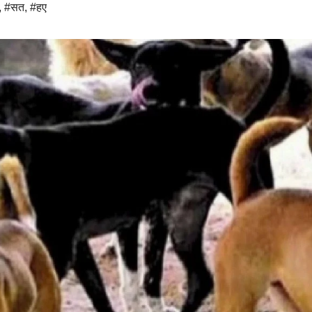
,
#सत
,
#हए