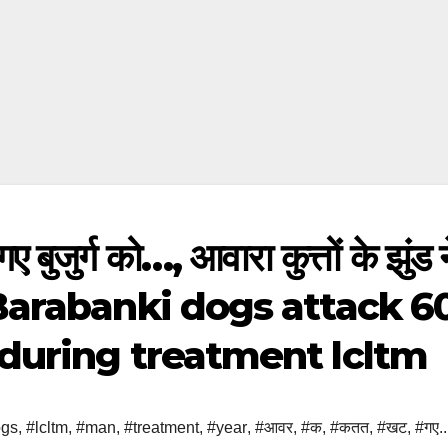
 बुजुर्ग को…, आवारा कुत्तों के झुंड न
न – Barabanki dogs attack 6
during treatment lcltm
ogs
,
#lcltm
,
#man
,
#treatment
,
#year
,
#आवर
,
#क
,
#कतत
,
#खट
,
#गए..