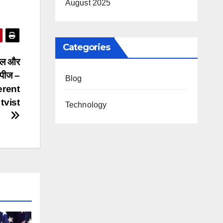
August 2025
Categories
ाल और
िपीज –
Blog
erent
tvist
Technology