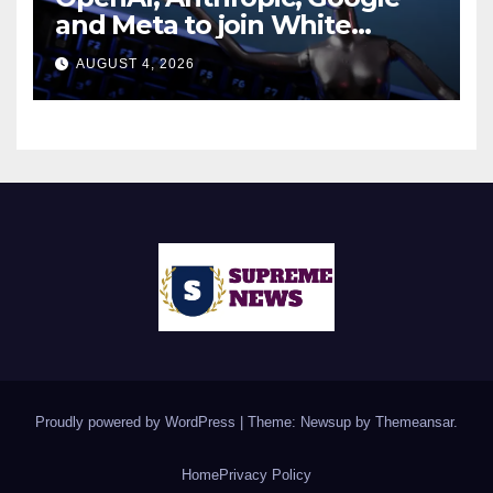
and Meta to join White
House AI security meeting
AUGUST 4, 2026
Proudly powered by WordPress
|
Theme: Newsup by
Themeansar
.
Home
Privacy Policy