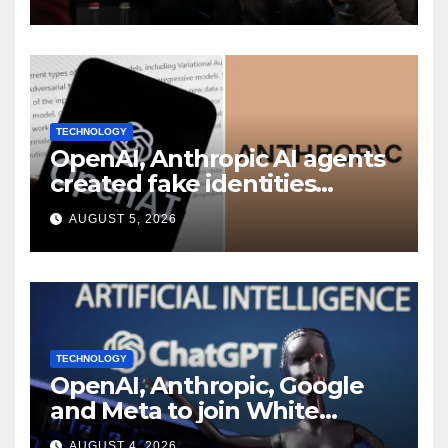
shakeup
TECHNOLOGY
OpenAI, Anthropic AI agents
created fake identities
during UK cyber tests:
AUGUST 5, 2026
Report
TECHNOLOGY
OpenAI, Anthropic, Google
and Meta to join White
House AI security meeting
AUGUST 4, 2026