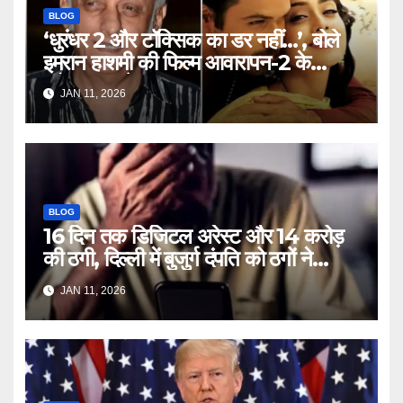
BLOG
‘धुरंधर 2 और टॉक्सिक का डर नहीं…’, बोले
इमरान हाशमी की फिल्म आवारापन-2 के
प्रोड्यूसर मुकेश भट्ट – Mukesh
JAN 11, 2026
Bhatt on Emraan Hashmi
Awarapan 2 delay release
date tmovg
BLOG
16 दिन तक डिजिटल अरेस्ट और 14 करोड़
की ठगी, दिल्ली में बुजुर्ग दंपति को ठगों ने
लगाया चूना – Delhi Cyber Fraud
JAN 11, 2026
elderly couple digital arrest
duped crores ntc rttm