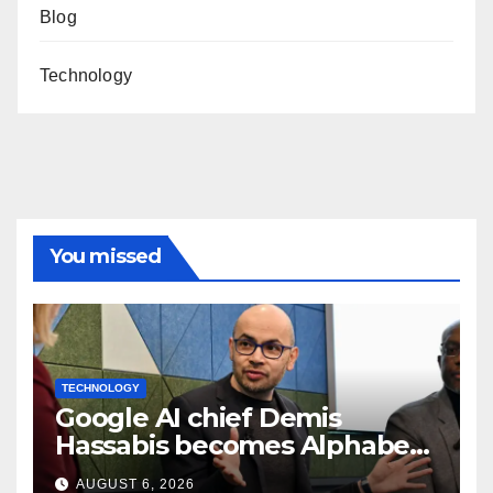
Blog
Technology
You missed
TECHNOLOGY
Google AI chief Demis
Hassabis becomes Alphabet
chief scientist in leadership
AUGUST 6, 2026