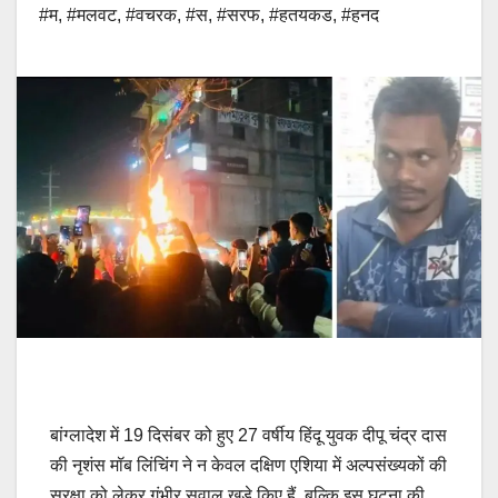
#म
,
#मलवट
,
#वचरक
,
#स
,
#सरफ
,
#हतयकड
,
#हनद
बांग्लादेश में 19 दिसंबर को हुए 27 वर्षीय हिंदू युवक दीपू चंद्र दास
की नृशंस मॉब लिंचिंग ने न केवल दक्षिण एशिया में अल्पसंख्यकों की
सुरक्षा को लेकर गंभीर सवाल खड़े किए हैं, बल्कि इस घटना की