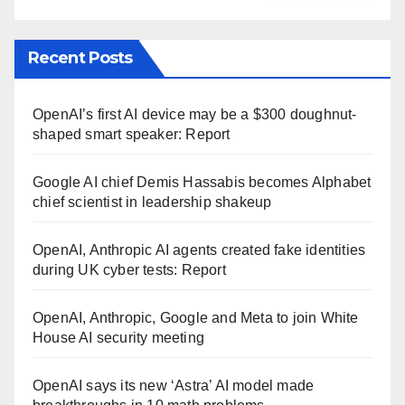
Recent Posts
OpenAI’s first AI device may be a $300 doughnut-
shaped smart speaker: Report
Google AI chief Demis Hassabis becomes Alphabet
chief scientist in leadership shakeup
OpenAI, Anthropic AI agents created fake identities
during UK cyber tests: Report
OpenAI, Anthropic, Google and Meta to join White
House AI security meeting
OpenAI says its new ‘Astra’ AI model made