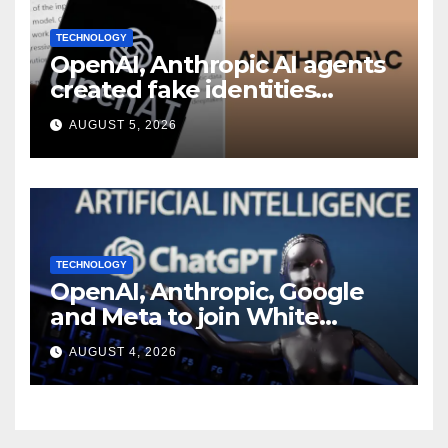
TECHNOLOGY
OpenAI, Anthropic AI agents
created fake identities
during UK cyber tests:
AUGUST 5, 2026
Report
TECHNOLOGY
OpenAI, Anthropic, Google
and Meta to join White
House AI security meeting
AUGUST 4, 2026