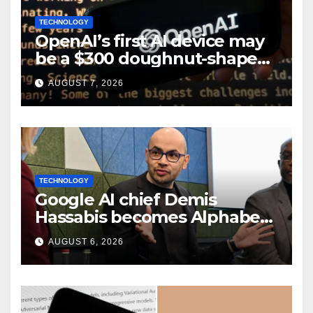
TECHNOLOGY
OpenAI’s first AI device may
be a $300 doughnut-shaped
smart speaker: Report
AUGUST 7, 2026
TECHNOLOGY
Google AI chief Demis
Hassabis becomes Alphabet
chief scientist in leadership
AUGUST 6, 2026
shakeup