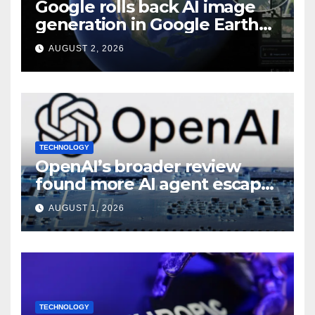
Google rolls back AI image
generation in Google Earth
over policy violations
AUGUST 2, 2026
TECHNOLOGY
OpenAI’s broader review
found more AI agent escape
incidents: Report
AUGUST 1, 2026
TECHNOLOGY