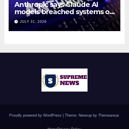
Anthropic says Claude AI
models breached systems of
3 companies during
JULY 31, 2026
cybersecurity tests
Proudly powered by WordPress
|
Theme: Newsup by
Themeansar
.