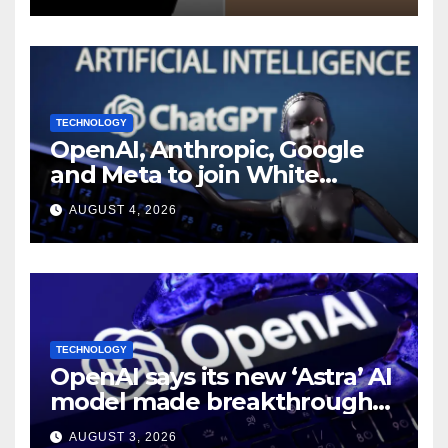
TECHNOLOGY
OpenAI, Anthropic, Google
and Meta to join White
House AI security meeting
AUGUST 4, 2026
TECHNOLOGY
OpenAI says its new ‘Astra’ AI
model made breakthroughs
in 10 math problems
AUGUST 3, 2026