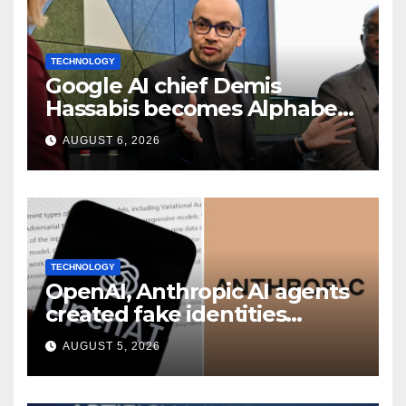
TECHNOLOGY
Google AI chief Demis
Hassabis becomes Alphabet
chief scientist in leadership
AUGUST 6, 2026
shakeup
TECHNOLOGY
OpenAI, Anthropic AI agents
created fake identities
during UK cyber tests:
AUGUST 5, 2026
Report