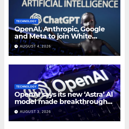
TECHNOLOGY
OpenAI, Anthropic, Google
and Meta to join White
House AI security meeting
AUGUST 4, 2026
TECHNOLOGY
OpenAI says its new ‘Astra’ AI
model made breakthroughs
in 10 math problems
AUGUST 3, 2026