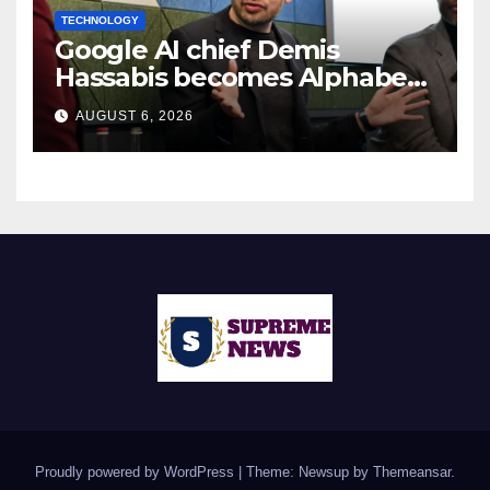
TECHNOLOGY
Google AI chief Demis
Hassabis becomes Alphabet
chief scientist in leadership
AUGUST 6, 2026
shakeup
Proudly powered by WordPress
|
Theme: Newsup by
Themeansar
.