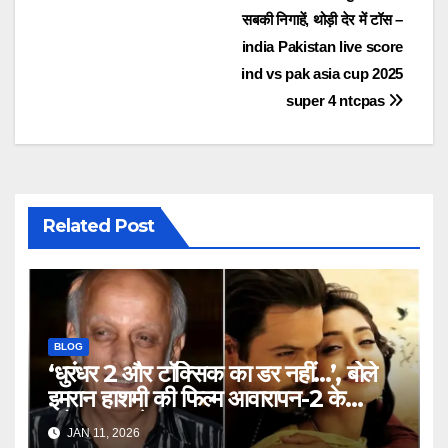
सबकी निगाहें, थोड़ी देर में टॉस –
india Pakistan live score
ind vs pak asia cup 2025
super 4 ntcpas
Related Post
BLOG
‘धुरंधर 2 और टॉक्सिक का डर नहीं…’, बोले
इमरान हाशमी की फिल्म आवारापन-2 के
प्रोड्यूसर मुकेश भट्ट – Mukesh
JAN 11, 2026