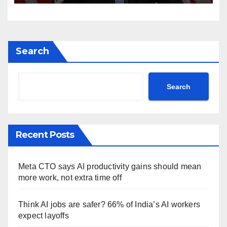
post Khamenei ntc rttm
Search
Search
Recent Posts
Meta CTO says AI productivity gains should mean
more work, not extra time off
Think AI jobs are safer? 66% of India’s AI workers
expect layoffs