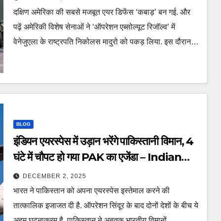
failed like operation sindoor
दक्षिण अमेरिका की सबसे मजबूत एयर डिफेंस ‘कबाड़’ बन गई. और
पढ़ें अमेरिकी विशेष सेनाओं ने ‘ऑपरेशन एब्सोल्यूट रिजॉल्व’ में
वेनेजुएला के राष्ट्रपति निकोलस मादुरो को पकड़ लिया. इस दौरान…
BLOG
इंडियन एयरस्पेस में उड़ान भरेंगे पाकिस्तानी विमान, 4
घंटे में चौपट हो गया PAK का एजेंडा – Indian
allows use air space Pakistani
DECEMBER 2, 2025
flight sri lanka flood ntcppl
भारत ने पाकिस्तान को अपना एयरस्पेस इस्तेमाल करने की
तात्कालिक इजाजत दी है. ऑपरेशन सिंदूर के बाद दोनों देशों के बीच ये
अहम घटनाक्रम है. पाकिस्तान ने अबतक भारतीय विमानों…