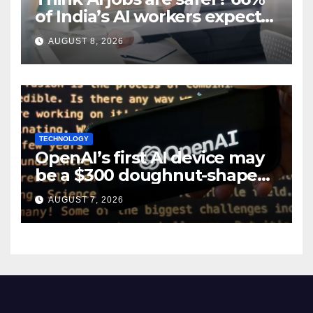
of India’s AI workers expect
layoffs
AUGUST 8, 2026
TECHNOLOGY
OpenAI’s first AI device may
be a $300 doughnut-shaped
smart speaker: Report
AUGUST 7, 2026