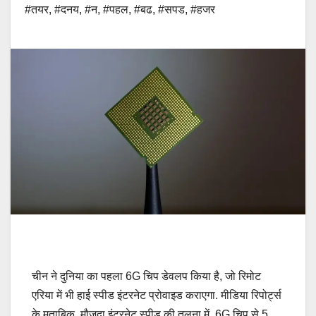
#तयर
,
#दनय
,
#न
,
#पहल
,
#बढ
,
#सपड
,
#हजर
चीन ने दुनिया का पहला 6G चिप डेवलप किया है, जो रिमोट
एरिया में भी हाई स्पीड इंटरनेट प्रोवाइड कराएगा. मीडिया रिपोर्ट्स
के मुताबिक, मौजूदा इंटरनेट स्पीड की तुलना में 6G चिप से 5