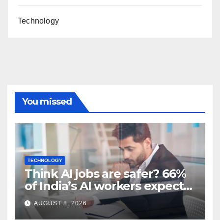
Technology
You missed
TECHNOLOGY
Think AI jobs are safer? 66%
of India’s AI workers expect
layoffs
AUGUST 8, 2026