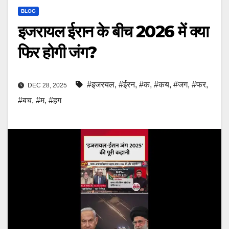
BLOG
इजरायल ईरान के बीच 2026 में क्या
फिर होगी जंग?
#इजरयल
,
#ईरन
,
#क
,
#कय
,
#जग
,
#फर
,
DEC 28, 2025
#बच
,
#म
,
#हग