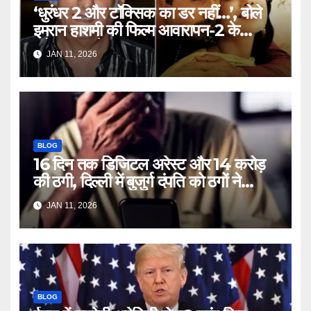
‘धुरंधर 2 और टॉक्सिक का डर नहीं…’, बोले
इमरान हाशमी की फिल्म आवारापन-2 के
प्रोड्यूसर मुकेश भट्ट – Mukesh
JAN 11, 2026
Bhatt on Emraan Hashmi
Awarapan 2 delay release
date tmovg
BLOG
16 दिन तक डिजिटल अरेस्ट और 14 करोड़
की ठगी, दिल्ली में बुजुर्ग दंपति को ठगों ने
लगाया चूना – Delhi Cyber Fraud
JAN 11, 2026
elderly couple digital arrest
duped crores ntc rttm
BLOG