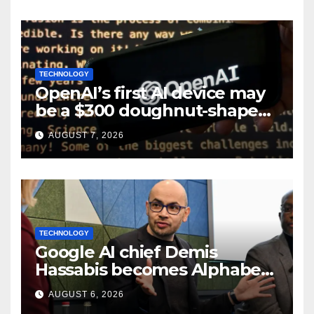
TECHNOLOGY
OpenAI’s first AI device may
be a $300 doughnut-shaped
smart speaker: Report
AUGUST 7, 2026
TECHNOLOGY
Google AI chief Demis
Hassabis becomes Alphabet
chief scientist in leadership
AUGUST 6, 2026
shakeup