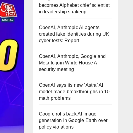
becomes Alphabet chief scientist
in leadership shakeup
OpenAI, Anthropic AI agents
created fake identities during UK
cyber tests: Report
OpenAI, Anthropic, Google and
Meta to join White House AI
security meeting
OpenAI says its new ‘Astra’ AI
model made breakthroughs in 10
math problems
Google rolls back AI image
generation in Google Earth over
policy violations