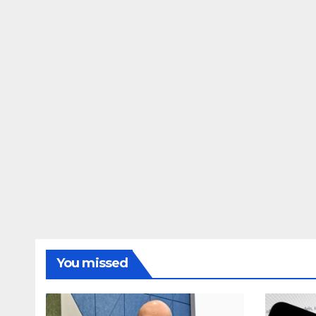
Awarapan 2 delay
dupe
release date tmovg
rttm
You missed