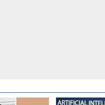
d crores ntc
post Khamenei 
rttm