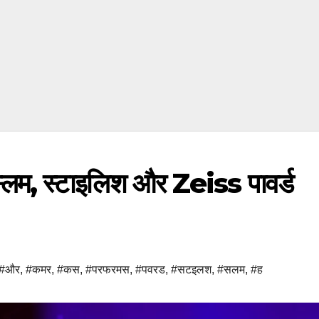
, स्टाइलिश और Zeiss पावर्ड
#और
,
#कमर
,
#कस
,
#परफरमस
,
#पवरड
,
#सटइलश
,
#सलम
,
#ह