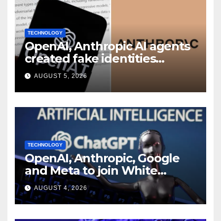
TECHNOLOGY
OpenAI, Anthropic AI agents
created fake identities
during UK cyber tests:
AUGUST 5, 2026
Report
TECHNOLOGY
OpenAI, Anthropic, Google
and Meta to join White
House AI security meeting
AUGUST 4, 2026