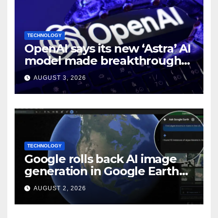
TECHNOLOGY
OpenAI says its new ‘Astra’ AI
model made breakthroughs
in 10 math problems
AUGUST 3, 2026
TECHNOLOGY
Google rolls back AI image
generation in Google Earth
over policy violations
AUGUST 2, 2026