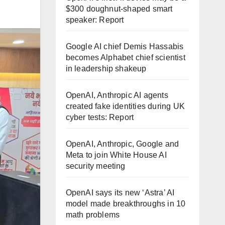
$300 doughnut-shaped smart
speaker: Report
Google AI chief Demis Hassabis
becomes Alphabet chief scientist
in leadership shakeup
OpenAI, Anthropic AI agents
created fake identities during UK
cyber tests: Report
OpenAI, Anthropic, Google and
Meta to join White House AI
security meeting
OpenAI says its new ‘Astra’ AI
model made breakthroughs in 10
math problems