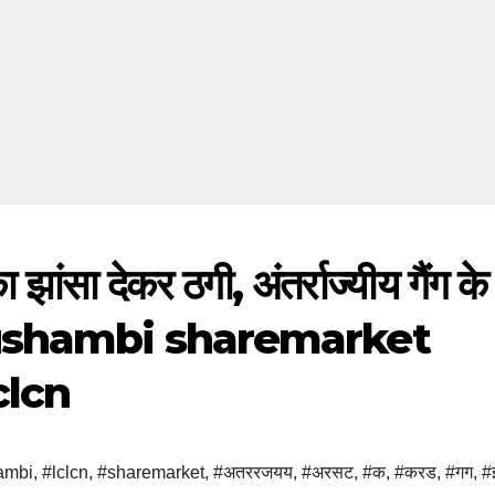
ा झांसा देकर ठगी, अंतर्राज्यीय गैंग के
 kaushambi sharemarket
clcn
ambi
,
#lclcn
,
#sharemarket
,
#अतररजयय
,
#अरसट
,
#क
,
#करड
,
#गग
,
#