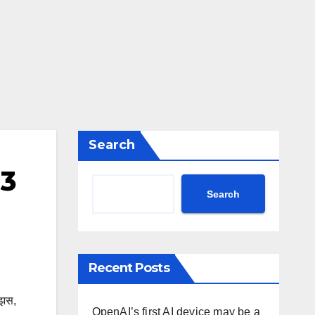
Search
 3
Search
Recent Posts
झस
,
OpenAI’s first AI device may be a