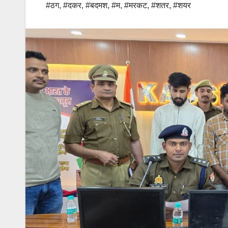
#ठग
,
#दकर
,
#बदमश
,
#म
,
#मरकट
,
#शतर
,
#शयर