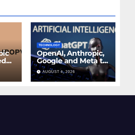
TECHNOLOGY
pic
OpenAI, Anthropic,
ed
Google and Meta to
join White House AI
AUGUST 4, 2026
r
security meeting