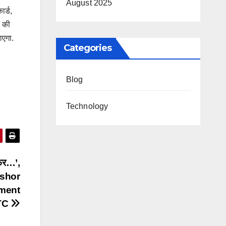
August 2025
ार्ड,
े की
ाएगा.
Categories
Blog
Technology
सफर…’,
Kishor
pment
NTC