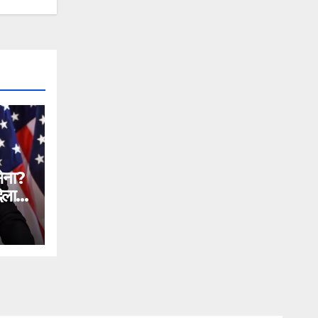
सेना?
िलाने
n
ial
ntc