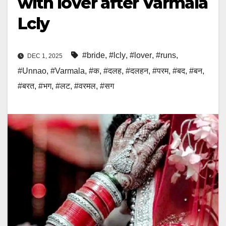
with lover after Varmala
Lcly
#bride
,
#lcly
,
#lover
,
#runs
,
DEC 1, 2025
#Unnao
,
#Varmala
,
#क
,
#दलह
,
#दलहन
,
#परम
,
#बद
,
#बन
,
#बरत
,
#भग
,
#लट
,
#वरमल
,
#सग