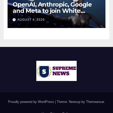
OpenAI, Anthropic, Google
and Meta to join White
House AI security meeting
AUGUST 4, 2026
Proudly powered by WordPress
|
Theme: Newsup by
Themeansar
.