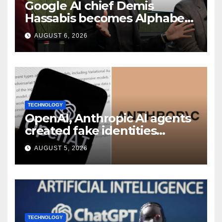
Google AI chief Demis
Hassabis becomes Alphabet
chief scientist in leadership
AUGUST 6, 2026
shakeup
TECHNOLOGY
OpenAI, Anthropic AI agents
created fake identities
during UK cyber tests:
AUGUST 5, 2026
Report
TECHNOLOGY