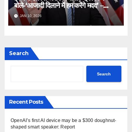
बोले-‘आजादी दिलाने में हम करेंगे मदद’ –
Iran Freedom Tehran Protest
JAN 10, 2026
Donald Trump Truth Social
post Khamenei ntc rttm
Search
Search
Recent Posts
OpenAI’s first AI device may be a $300 doughnut-
shaped smart speaker: Report