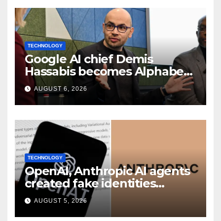
TECHNOLOGY
Google AI chief Demis
Hassabis becomes Alphabet
chief scientist in leadership
AUGUST 6, 2026
shakeup
TECHNOLOGY
OpenAI, Anthropic AI agents
created fake identities
during UK cyber tests:
AUGUST 5, 2026
Report