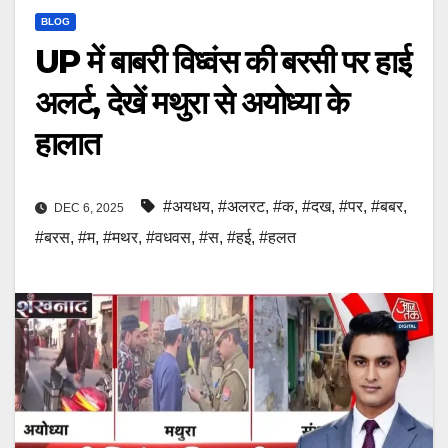
BLOG
UP में बाबरी विध्वंस की बरसी पर हाई
अलर्ट, देखें मथुरा से अयोध्या के
हालात
#अयधय
,
#अलरट
,
#क
,
#दख
,
#पर
,
#बबर
,
DEC 6, 2025
#बरस
,
#म
,
#मथर
,
#वधवस
,
#स
,
#हई
,
#हलत