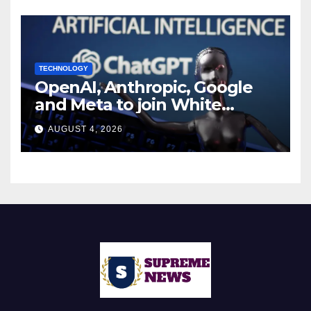
TECHNOLOGY
OpenAI, Anthropic, Google
and Meta to join White
House AI security meeting
AUGUST 4, 2026