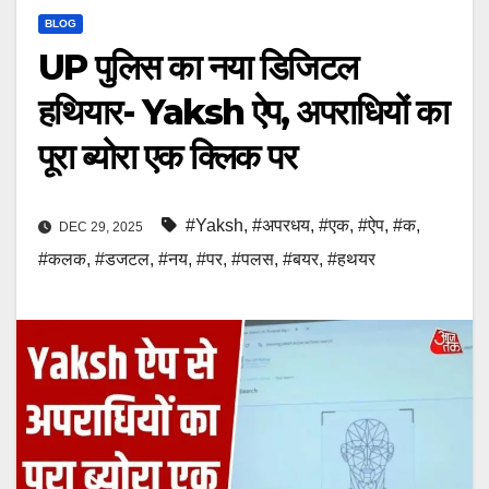
BLOG
UP पुलिस का नया डिजिटल
हथियार- Yaksh ऐप, अपराधियों का
पूरा ब्योरा एक क्लिक पर
#Yaksh
,
#अपरधय
,
#एक
,
#ऐप
,
#क
,
DEC 29, 2025
#कलक
,
#डजटल
,
#नय
,
#पर
,
#पलस
,
#बयर
,
#हथयर