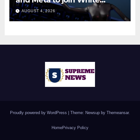
House AI security meeting
AUGUST 4, 2026
Proudly powered by WordPress
|
Theme: Newsup by
Themeansar
.
Home
Privacy Policy