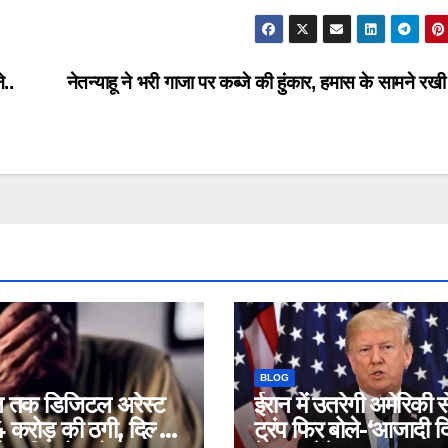
े..
नेतन्याहू ने भरी गाजा पर कब्जे की हुंकार, हमास के सामने रखी ये
BLOG
न तक डिजिटल अरेस्ट
ईरान में उतरेगी अमेरिकी 
करोड़ की ठगी, दिल्ली
ट्रंप फिर बोले-‘आजादी द