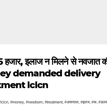
₹25 हजार, इलाज न मिलने से नवजात क
money demanded delivery
tment lclcn
lclcn
,
#money
,
#newborn
,
#treatment
,
#असपतल
,
#इलज
,
#क
,
#डलव