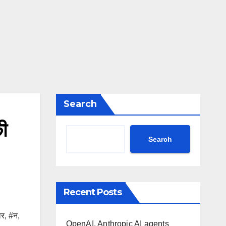
Search
ी
Search
Recent Posts
र
,
#न
,
OpenAI, Anthropic AI agents