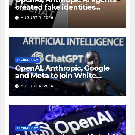
created fake identities
during UK cyber tests:
AUGUST 5, 2026
Report
TECHNOLOGY
OpenAI, Anthropic, Google
and Meta to join White
House AI security meeting
AUGUST 4, 2026
TECHNOLOGY