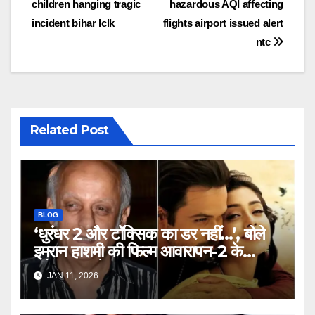
children hanging tragic
hazardous AQI affecting
incident bihar lclk
flights airport issued alert
ntc
Related Post
BLOG
‘धुरंधर 2 और टॉक्सिक का डर नहीं…’, बोले
इमरान हाशमी की फिल्म आवारापन-2 के
प्रोड्यूसर मुकेश भट्ट – Mukesh
JAN 11, 2026
Bhatt on Emraan Hashmi
Awarapan 2 delay release