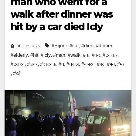
man who went for a
walk after dinner was
hit by a car died lcly
#Bijnor
,
#car
,
#died
,
#dinner
,
DEC 15, 2025
#elderly
,
#hit
,
#lcly
,
#man
,
#walk
,
#क
,
#कर
,
#टककर
,
#टलहन
,
#डनर
,
#दरदनक
,
#न
,
#नकल
,
#बजरग
,
#बद
,
#मत
,
#मर
,
#हई