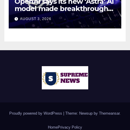
OpenAI says its new ‘Astra’ AI
model made breakthroughs
in 10 math problems
AUGUST 3, 2026
Proudly powered by WordPress
|
Theme: Newsup by
Themeansar
.
Home
Privacy Policy