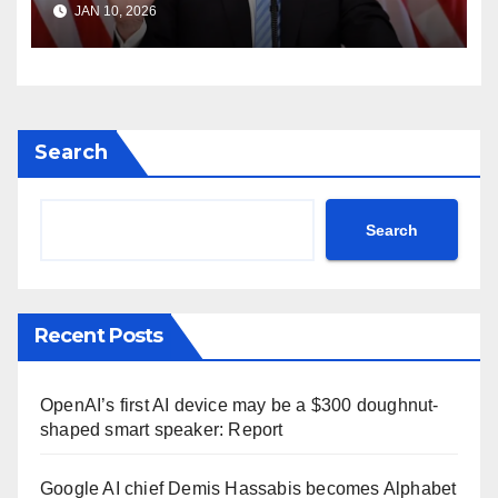
JAN 10, 2026
Donald Trump Truth Social
post Khamenei ntc rttm
Search
Search
Recent Posts
OpenAI’s first AI device may be a $300 doughnut-
shaped smart speaker: Report
Google AI chief Demis Hassabis becomes Alphabet