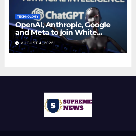
TECHNOLOGY
OpenAI, Anthropic, Google
and Meta to join White
House AI security meeting
AUGUST 4, 2026