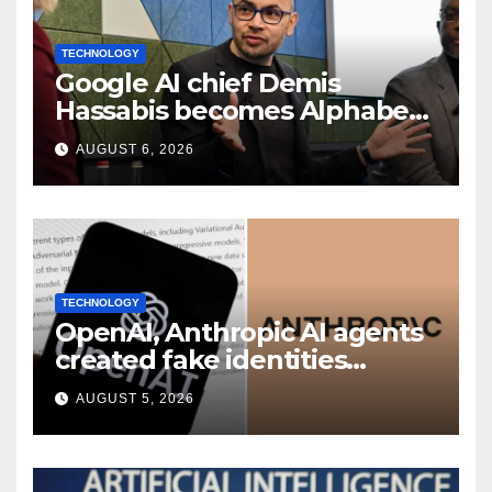
TECHNOLOGY
Google AI chief Demis
Hassabis becomes Alphabet
chief scientist in leadership
AUGUST 6, 2026
shakeup
TECHNOLOGY
OpenAI, Anthropic AI agents
created fake identities
during UK cyber tests:
AUGUST 5, 2026
Report