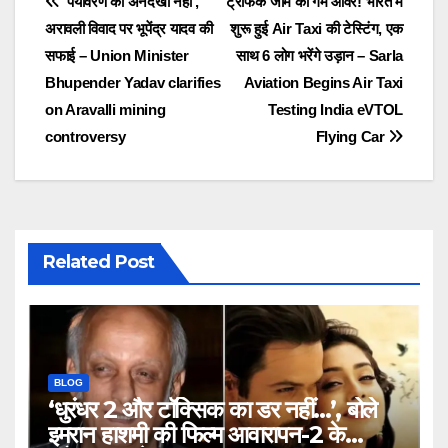
Post
‘पर्यावरण की अनदेखी नहीं’,
ट्रैफिक जाम का गेम ओवर! भारत में
अरावली विवाद पर भूपेंद्र यादव की
शुरू हुई Air Taxi की टेस्टिंग, एक
navigation
सफाई – Union Minister
साथ 6 लोग भरेंगे उड़ान – Sarla
Bhupender Yadav clarifies
Aviation Begins Air Taxi
on Aravalli mining
Testing India eVTOL
controversy
Flying Car
Related Post
BLOG
‘धुरंधर 2 और टॉक्सिक का डर नहीं…’, बोले
इमरान हाशमी की फिल्म आवारापन-2 के