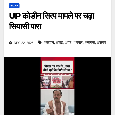
BLOG
UP कोडीन सिरप मामले पर चढ़ा
सियासी पारा
#कडन
,
#चढ
,
#पर
,
#ममल
,
#सयस
,
#सरप
DEC 22, 2025