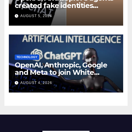
created fake identities
during UK cyber tests:
AUGUST 5, 2026
Report
TECHNOLOGY
OpenAI, Anthropic, Google
and Meta to join White
House AI security meeting
AUGUST 4, 2026