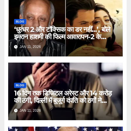
BLOG
‘धुरंधर 2 और टॉक्सिक का डर नहीं…’, बोले
इमरान हाशमी की फिल्म आवारापन-2 के
प्रोड्यूसर मुकेश भट्ट – Mukesh
JAN 11, 2026
Bhatt on Emraan Hashmi
Awarapan 2 delay release
date tmovg
BLOG
16 दिन तक डिजिटल अरेस्ट और 14 करोड़
की ठगी, दिल्ली में बुजुर्ग दंपति को ठगों ने
लगाया चूना – Delhi Cyber Fraud
JAN 11, 2026
elderly couple digital arrest
duped crores ntc rttm