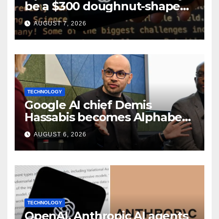
be a $300 doughnut-shaped
smart speaker: Report
AUGUST 7, 2026
TECHNOLOGY
Google AI chief Demis
Hassabis becomes Alphabet
chief scientist in leadership
AUGUST 6, 2026
shakeup
TECHNOLOGY
OpenAI, Anthropic AI agents