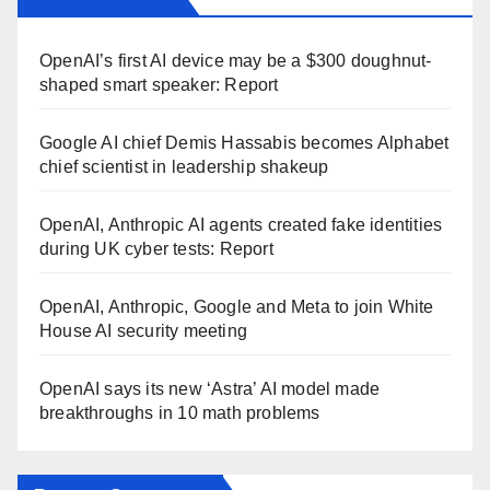
OpenAI’s first AI device may be a $300 doughnut-
shaped smart speaker: Report
Google AI chief Demis Hassabis becomes Alphabet
chief scientist in leadership shakeup
OpenAI, Anthropic AI agents created fake identities
during UK cyber tests: Report
OpenAI, Anthropic, Google and Meta to join White
House AI security meeting
OpenAI says its new ‘Astra’ AI model made
breakthroughs in 10 math problems