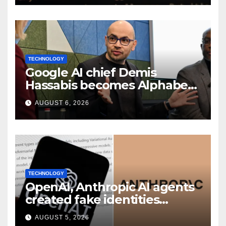
TECHNOLOGY
Google AI chief Demis
Hassabis becomes Alphabet
chief scientist in leadership
AUGUST 6, 2026
shakeup
TECHNOLOGY
OpenAI, Anthropic AI agents
created fake identities
during UK cyber tests:
AUGUST 5, 2026
Report