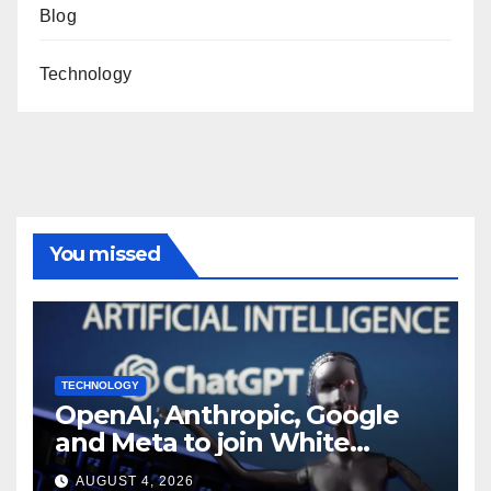
Blog
Technology
You missed
TECHNOLOGY
OpenAI, Anthropic, Google
and Meta to join White
House AI security meeting
AUGUST 4, 2026