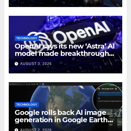
TECHNOLOGY
OpenAI says its new ‘Astra’ AI
model made breakthroughs
in 10 math problems
AUGUST 3, 2026
TECHNOLOGY
Google rolls back AI image
generation in Google Earth
over policy violations
AUGUST 2, 2026