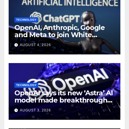
TECHNOLOGY
OpenAI, Anthropic, Google
and Meta to join White
House AI security meeting
AUGUST 4, 2026
TECHNOLOGY
OpenAI says its new ‘Astra’ AI
model made breakthroughs
in 10 math problems
AUGUST 3, 2026