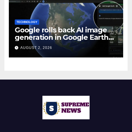
TECHNOLOGY
Google rolls back AI image
generation in Google Earth
over policy violations
AUGUST 2, 2026