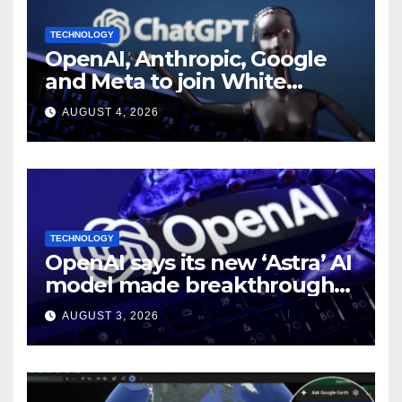
TECHNOLOGY
OpenAI, Anthropic, Google
and Meta to join White
House AI security meeting
AUGUST 4, 2026
TECHNOLOGY
OpenAI says its new ‘Astra’ AI
model made breakthroughs
in 10 math problems
AUGUST 3, 2026