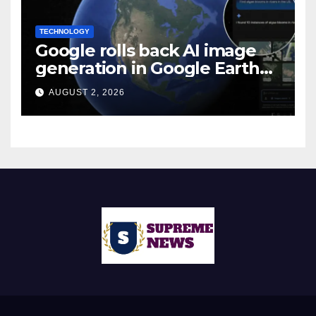
TECHNOLOGY
Google rolls back AI image
generation in Google Earth
over policy violations
AUGUST 2, 2026