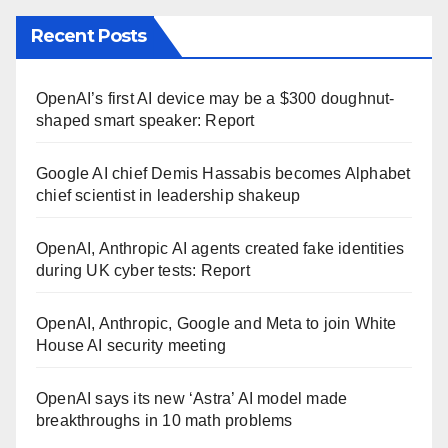
Recent Posts
OpenAI’s first AI device may be a $300 doughnut-
shaped smart speaker: Report
Google AI chief Demis Hassabis becomes Alphabet
chief scientist in leadership shakeup
OpenAI, Anthropic AI agents created fake identities
during UK cyber tests: Report
OpenAI, Anthropic, Google and Meta to join White
House AI security meeting
OpenAI says its new ‘Astra’ AI model made
breakthroughs in 10 math problems