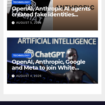
TECHNOLOGY
OpenAI, Anthropic AI agents
created fake identities
during UK cyber tests:
AUGUST 5, 2026
Report
TECHNOLOGY
OpenAI, Anthropic, Google
and Meta to join White
House AI security meeting
AUGUST 4, 2026