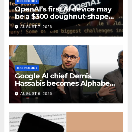
TECHNOLOGY
OpenAI’s first AI device may
be a $300 doughnut-shaped
smart speaker: Report
AUGUST 7, 2026
TECHNOLOGY
Google AI chief Demis
Hassabis becomes Alphabet
chief scientist in leadership
AUGUST 6, 2026
shakeup