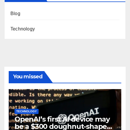
Blog
Technology
You missed
TECHNOLOGY
OpenAI’s first AI device may
be a $300 doughnut-shaped