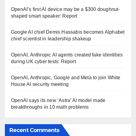
OpenAI’s first AI device may be a $300 doughnut-
shaped smart speaker: Report
Google AI chief Demis Hassabis becomes Alphabet
chief scientist in leadership shakeup
OpenAI, Anthropic AI agents created fake identities
during UK cyber tests: Report
OpenAI, Anthropic, Google and Meta to join White
House AI security meeting
OpenAI says its new ‘Astra’ AI model made
breakthroughs in 10 math problems
Recent Comments