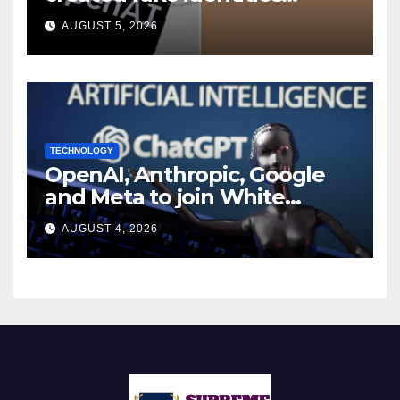
during UK cyber tests:
AUGUST 5, 2026
Report
TECHNOLOGY
OpenAI, Anthropic, Google
and Meta to join White
House AI security meeting
AUGUST 4, 2026