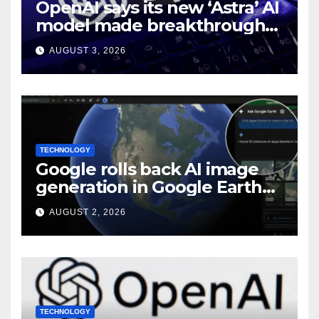
OpenAI says its new ‘Astra’ AI
model made breakthroughs
in 10 math problems
AUGUST 3, 2026
TECHNOLOGY
Google rolls back AI image
generation in Google Earth
over policy violations
AUGUST 2, 2026
TECHNOLOGY