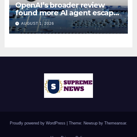
OpenAI’s broader review
found more AI agent escape
incidents: Report
AUGUST 1, 2026
Proudly powered by WordPress
|
Theme: Newsup by
Themeansar
.