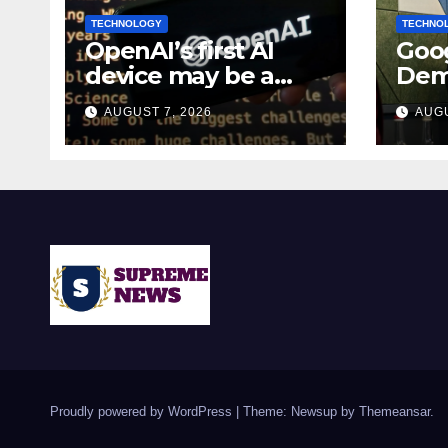
TECHNOLOGY
TECHNO
OpenAI’s first AI
Goog
device may be a
Dem
$300 doughnut-
bec
AUGUST 7, 2026
AUGU
shaped smart
chie
speaker: Report
lead
Proudly powered by WordPress
|
Theme: Newsup by
Themeansar
.