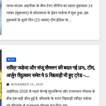
history 4000 runs 300 wickets ind
भारत-साउथ अफ्रीका के बीच टेस्ट सीरीज का पहला मुकाबला 14
vs sa tspoa
नवंबर (शुक्रवार) से कोलकाता के ईडन गार्डन्स में शुरू हुआ. इस
मुकाबले के दूसरे दिन (15 नवंबर) टीम इंडिया के…
BLOG
रवींद्र जडेजा और संजू सैमसन की बदल गई IPL टीम,
अर्जुन तेंदुलकर समेत ये 5 खिलाड़ी भी हुए ट्रेड –
Ravindra Jadeja Sanju Samson csk
NOVEMBER 15, 2025
rr IPL team changed 5 players
आईपीएल 2026 से पहले चेन्नई सुपरकिंग्स और राजस्थान रॉयल्स के
including Arjun Tendulkar were
बीच एक बड़ी डील हुई है. सीएसके के स्टार खिलाड़ी रवींद्र जडेजा
also traded ipl 2026 ntcpas
को सीएसके से राजस्थान रॉयल्स भेज दिया गया…