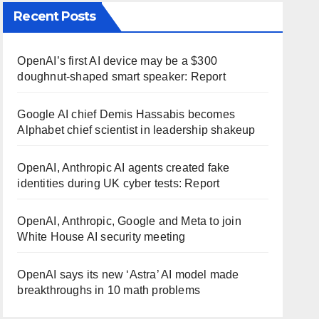
Recent Posts
OpenAI’s first AI device may be a $300
doughnut-shaped smart speaker: Report
Google AI chief Demis Hassabis becomes
Alphabet chief scientist in leadership shakeup
OpenAI, Anthropic AI agents created fake
identities during UK cyber tests: Report
OpenAI, Anthropic, Google and Meta to join
White House AI security meeting
OpenAI says its new ‘Astra’ AI model made
breakthroughs in 10 math problems