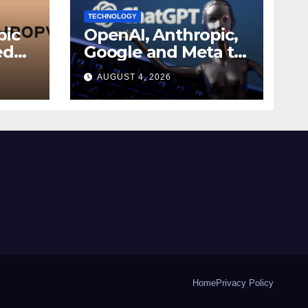
TECHNOLOGY
pic
OpenAI, Anthropic,
ed
Google and Meta to
join White House AI
AUGUST 4, 2026
r
security meeting
Home
Privacy Policy