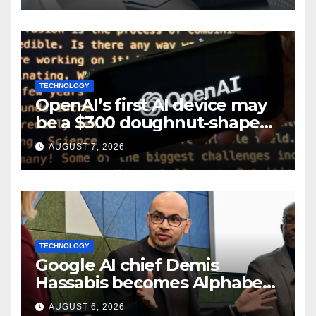
TECHNOLOGY
OpenAI’s first AI device may
be a $300 doughnut-shaped
smart speaker: Report
AUGUST 7, 2026
TECHNOLOGY
Google AI chief Demis
Hassabis becomes Alphabet
chief scientist in leadership
AUGUST 6, 2026