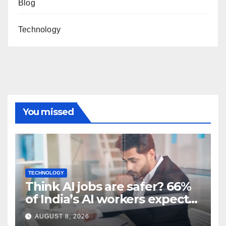
Blog
Technology
You missed
TECHNOLOGY
Think AI jobs are safer? 66%
of India’s AI workers expect
layoffs
AUGUST 8, 2026