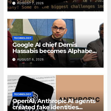
smart speaker: Report
AUGUST 7, 2026
TECHNOLOGY
Google AI chief Demis
Hassabis becomes Alphabet
chief scientist in leadership
AUGUST 6, 2026
shakeup
TECHNOLOGY
OpenAI, Anthropic AI agents
created fake identities