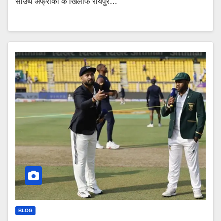
साउथ अफ्रीका के ख‍िलाफ रायपुर…
BLOG