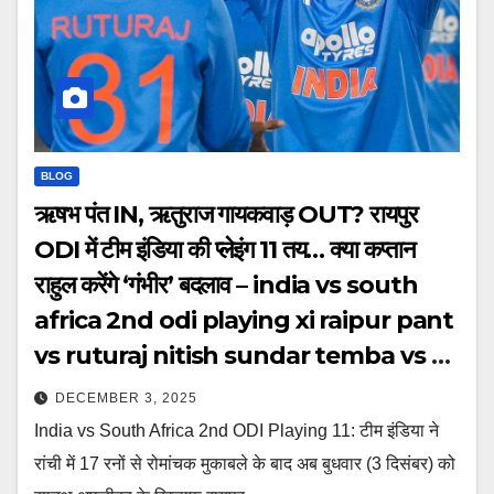
BLOG
ऋषभ पंत IN, ऋतुराज गायकवाड़ OUT? रायपुर
ODI में टीम इंड‍िया की प्लेइंग 11 तय… क्या कप्तान
राहुल करेंगे ‘गंभीर’ बदलाव – india vs south
africa 2nd odi playing xi raipur pant
vs ruturaj nitish sundar temba vs kl
rahul tspok
DECEMBER 3, 2025
India vs South Africa 2nd ODI Playing 11: टीम इंड‍िया ने
रांची में 17 रनों से रोमांचक मुकाबले के बाद अब बुधवार (3 दिसंबर) को