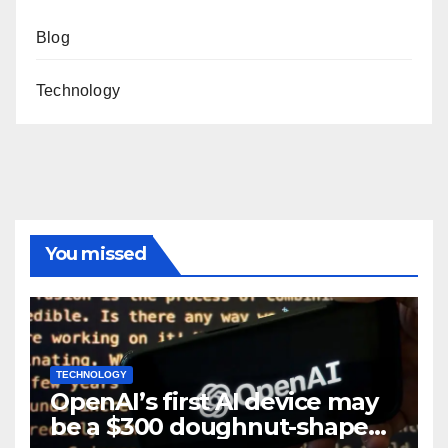
Blog
Technology
You missed
TECHNOLOGY
OpenAI’s first AI device may
be a $300 doughnut-shaped