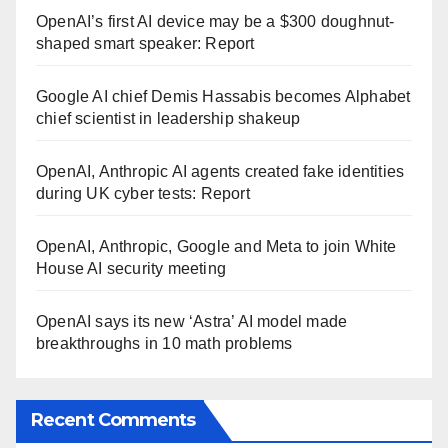
OpenAI’s first AI device may be a $300 doughnut-
shaped smart speaker: Report
Google AI chief Demis Hassabis becomes Alphabet
chief scientist in leadership shakeup
OpenAI, Anthropic AI agents created fake identities
during UK cyber tests: Report
OpenAI, Anthropic, Google and Meta to join White
House AI security meeting
OpenAI says its new ‘Astra’ AI model made
breakthroughs in 10 math problems
Recent Comments