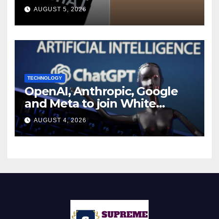
during UK cyber tests:
AUGUST 5, 2026
Report
TECHNOLOGY
OpenAI, Anthropic, Google
and Meta to join White
House AI security meeting
AUGUST 4, 2026