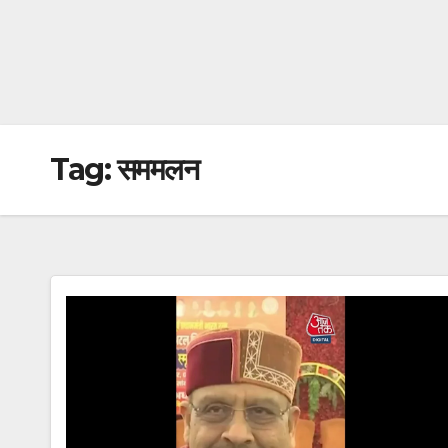
Tag:
सममलन