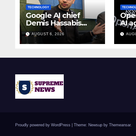
TECHNOLOGY
TECHNO
Google AI chief
Open
Demis Hassabis
AI a
becomes Alphabet
fake
AUGUST 6, 2026
AUGU
chief scientist in
duri
leadership shakeup
test
Proudly powered by WordPress
|
Theme: Newsup by
Themeansar
.