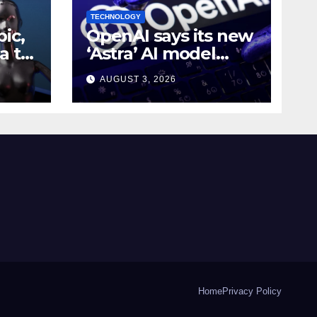
TECHNOLOGY
ic,
OpenAI says its new
a to
‘Astra’ AI model
e AI
made
AUGUST 3, 2026
g
breakthroughs in 10
math problems
Home
Privacy Policy