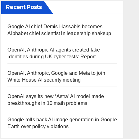
Recent Posts
Google AI chief Demis Hassabis becomes
Alphabet chief scientist in leadership shakeup
OpenAI, Anthropic AI agents created fake
identities during UK cyber tests: Report
OpenAI, Anthropic, Google and Meta to join
White House AI security meeting
OpenAI says its new ‘Astra’ AI model made
breakthroughs in 10 math problems
Google rolls back AI image generation in Google
Earth over policy violations