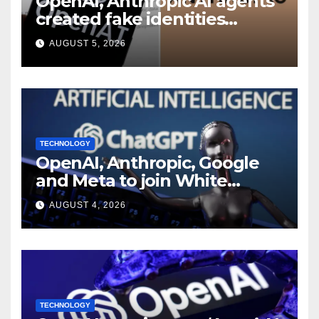
OpenAI, Anthropic AI agents
created fake identities
during UK cyber tests:
AUGUST 5, 2026
Report
TECHNOLOGY
OpenAI, Anthropic, Google
and Meta to join White
House AI security meeting
AUGUST 4, 2026
TECHNOLOGY