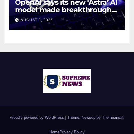
OpenAI says its new ‘Astra’ AI
model made breakthroughs
in 10 math problems
AUGUST 3, 2026
Proudly powered by WordPress
|
Theme: Newsup by
Themeansar
.
Home
Privacy Policy