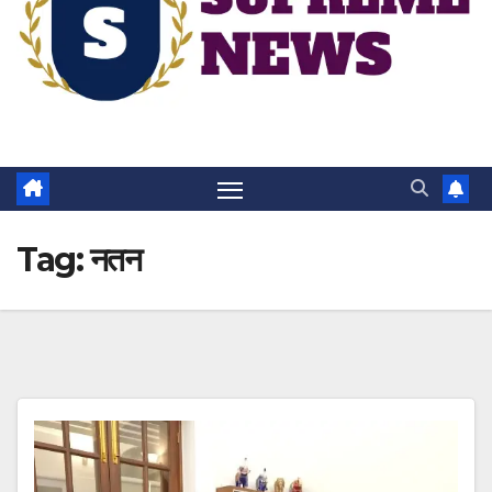
Tag:
नतन