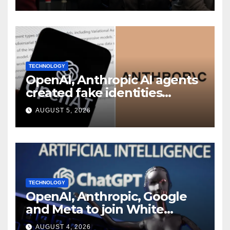
shakeup
TECHNOLOGY
OpenAI, Anthropic AI agents
created fake identities
during UK cyber tests:
AUGUST 5, 2026
Report
TECHNOLOGY
OpenAI, Anthropic, Google
and Meta to join White
House AI security meeting
AUGUST 4, 2026