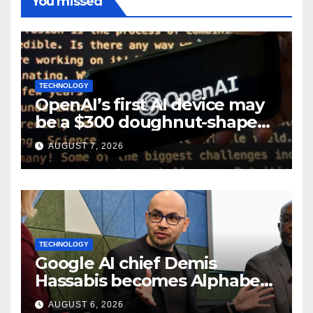
You missed
TECHNOLOGY
OpenAI’s first AI device may
be a $300 doughnut-shaped
smart speaker: Report
AUGUST 7, 2026
TECHNOLOGY
Google AI chief Demis
Hassabis becomes Alphabet
chief scientist in leadership
AUGUST 6, 2026