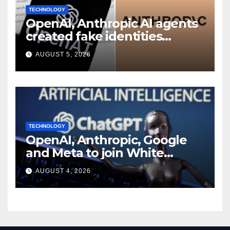
TECHNOLOGY
OpenAI, Anthropic AI agents
created fake identities
during UK cyber tests:
AUGUST 5, 2026
Report
TECHNOLOGY
OpenAI, Anthropic, Google
and Meta to join White
House AI security meeting
AUGUST 4, 2026