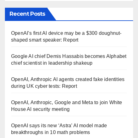
Recent Posts
OpenAI’s first AI device may be a $300 doughnut-
shaped smart speaker: Report
Google AI chief Demis Hassabis becomes Alphabet
chief scientist in leadership shakeup
OpenAI, Anthropic AI agents created fake identities
during UK cyber tests: Report
OpenAI, Anthropic, Google and Meta to join White
House AI security meeting
OpenAI says its new ‘Astra’ AI model made
breakthroughs in 10 math problems