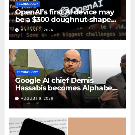
TECHNOLOGY
OpenAI’s first AI device may
be a $300 doughnut-shaped
smart speaker: Report
AUGUST 7, 2026
TECHNOLOGY
Google AI chief Demis
Hassabis becomes Alphabet
chief scientist in leadership
AUGUST 6, 2026
shakeup