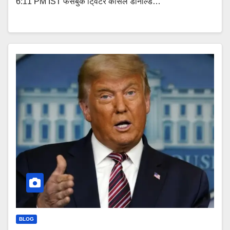
6:11 PM IST फेसबुक टि्वटर कैंसिल डोनाल्ड…
BLOG