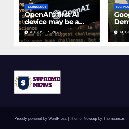
TECHNOLOGY
TECHNO
OpenAI’s first AI
Goog
device may be a
Dem
$300 doughnut-
bec
AUGUST 7, 2026
AUGU
shaped smart
chie
speaker: Report
lead
Proudly powered by WordPress
|
Theme: Newsup by
Themeansar
.