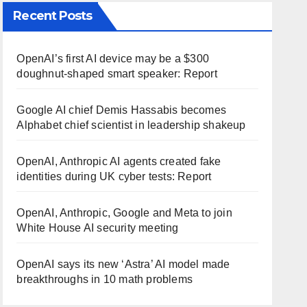
Recent Posts
OpenAI’s first AI device may be a $300
doughnut-shaped smart speaker: Report
Google AI chief Demis Hassabis becomes
Alphabet chief scientist in leadership shakeup
OpenAI, Anthropic AI agents created fake
identities during UK cyber tests: Report
OpenAI, Anthropic, Google and Meta to join
White House AI security meeting
OpenAI says its new ‘Astra’ AI model made
breakthroughs in 10 math problems