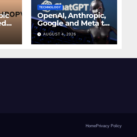
TECHNOLOGY
pic
OpenAI, Anthropic,
ed
Google and Meta to
join White House AI
AUGUST 4, 2026
r
security meeting
Home
Privacy Policy