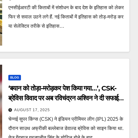
controversy mughal history
एनसीईआरटी की किताबों में संशोधन के बाद देश के इतिहास को लेकर
debate tstsd
फिर से सवाल उठने लगे हैं. नई किताबों में इतिहास को तोड़-मरोड़ कर
या सेलेक्टिव तरीके से इतिहास…
BLOG
‘बयान को तोड़ा-मरोड़कर पेश किया गया…’, CSK-
ब्रेविस विवाद पर अब रविचंद्रन अश्विन ने दी सफाई,
कहा- किसी की गलती नहीं – r ashwin
AUGUST 17, 2025
clarifies statement on csk dewald
चेन्नई सुपर किंग्स (CSK) ने इंडियन प्रीमियर लीग (IPL) 2025 के
brevis controversy gurjapneet
दौरान साउथ अफ्रीकी बल्लेबाज डेवाल्ड ब्रेविस को साइन किया था.
injury replacement ipl 2025 tspoa
तेज गेंदबाज गुरजपनीत सिंह के चोटिल होने के बाद…