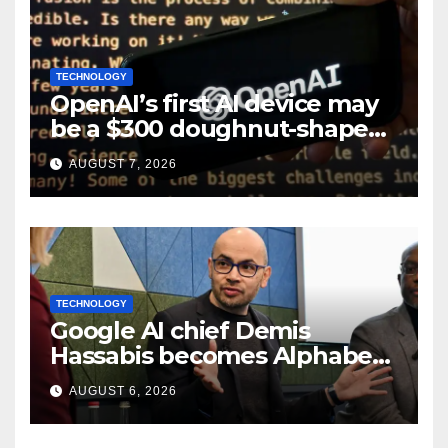
TECHNOLOGY
OpenAI’s first AI device may
be a $300 doughnut-shaped
smart speaker: Report
AUGUST 7, 2026
TECHNOLOGY
Google AI chief Demis
Hassabis becomes Alphabet
chief scientist in leadership
AUGUST 6, 2026
shakeup