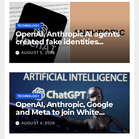
TECHNOLOGY
OpenAI, Anthropic AI agents
created fake identities
during UK cyber tests:
AUGUST 5, 2026
Report
TECHNOLOGY
OpenAI, Anthropic, Google
and Meta to join White
House AI security meeting
AUGUST 4, 2026