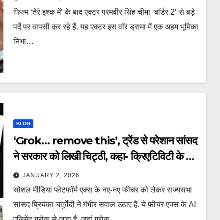
Sunny Deol Border 2 tmovg
फिल्म ‘तेरे इश्क में’ के बाद एक्टर परमवीर सिंह चीमा ‘बॉर्डर 2’ से बड़े
पर्दे पर वापसी कर रहे हैं. यह एक्टर इस वॉर ड्रामा में एक अहम भूमिका
निभा…
BLOG
‘Grok… remove this’, ट्रेंड से परेशान सांसद
ने सरकार को लिखी चिट्ठी, कहा- क्रिएटिविटी के नाम
पर… – Priyanka Chaturvedi rajya
JANUARY 2, 2026
sabha mp letter Ashwini Vaishnaw
सोशल मीडिया प्लेटफॉर्म एक्स के नए-नए फीचर को लेकर राज्यसभा
Grok remove this feature ntcppl
सांसद प्रियंका चतुर्वेदी ने गंभीर सवाल उठाए है. ये फीचर एक्स के AI
एलिमेंट ग्रोक से जुड़ा है. जहां ग्रोक…