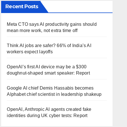
Recent Posts
Meta CTO says AI productivity gains should
mean more work, not extra time off
Think AI jobs are safer? 66% of India’s AI
workers expect layoffs
OpenAI’s first AI device may be a $300
doughnut-shaped smart speaker: Report
Google AI chief Demis Hassabis becomes
Alphabet chief scientist in leadership shakeup
OpenAI, Anthropic AI agents created fake
identities during UK cyber tests: Report