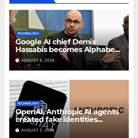
TECHNOLOGY
Google AI chief Demis
Hassabis becomes Alphabet
chief scientist in leadership
AUGUST 6, 2026
shakeup
TECHNOLOGY
OpenAI, Anthropic AI agents
created fake identities
during UK cyber tests:
AUGUST 5, 2026
Report