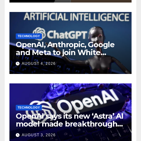
TECHNOLOGY
OpenAI, Anthropic, Google
and Meta to join White
House AI security meeting
AUGUST 4, 2026
TECHNOLOGY
OpenAI says its new ‘Astra’ AI
model made breakthroughs
in 10 math problems
AUGUST 3, 2026