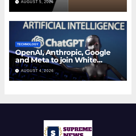
AUGUST 5, 2026
Report
TECHNOLOGY
OpenAI, Anthropic, Google
and Meta to join White
House AI security meeting
AUGUST 4, 2026