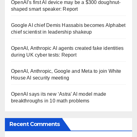
OpenAI’s first AI device may be a $300 doughnut-
shaped smart speaker: Report
Google AI chief Demis Hassabis becomes Alphabet
chief scientist in leadership shakeup
OpenAI, Anthropic AI agents created fake identities
during UK cyber tests: Report
OpenAI, Anthropic, Google and Meta to join White
House AI security meeting
OpenAI says its new ‘Astra’ AI model made
breakthroughs in 10 math problems
Recent Comments