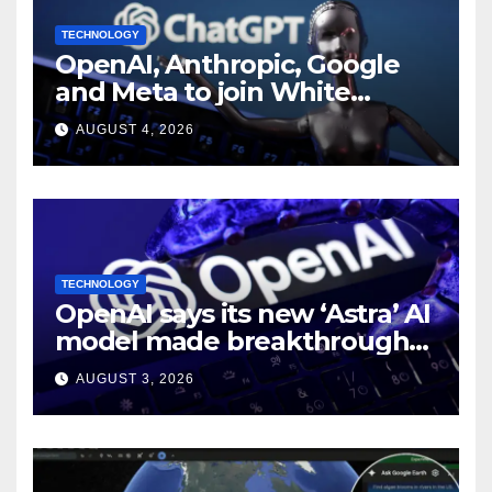
TECHNOLOGY
OpenAI, Anthropic, Google
and Meta to join White
House AI security meeting
AUGUST 4, 2026
TECHNOLOGY
OpenAI says its new ‘Astra’ AI
model made breakthroughs
in 10 math problems
AUGUST 3, 2026