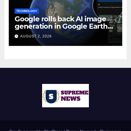
TECHNOLOGY
Google rolls back AI image
generation in Google Earth
over policy violations
AUGUST 2, 2026