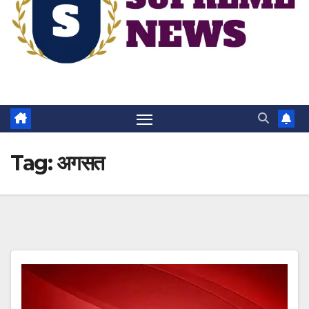
Tag:
अगसत