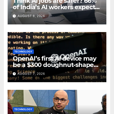
Think AI jobs are safer? 66%
of India’s AI workers expect
layoffs
AUGUST 8, 2026
TECHNOLOGY
OpenAI’s first AI device may
be a $300 doughnut-shaped
smart speaker: Report
AUGUST 7, 2026
TECHNOLOGY