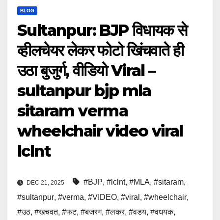
BLOG
Sultanpur: BJP विधायक से
व्हीलचेयर लेकर फोटो खिंचवाते ही
उठा बुजुर्ग, वीडियो Viral –
sultanpur bjp mla
sitaram verma
wheelchair video viral
lclnt
#BJP
,
#lclnt
,
#MLA
,
#sitaram
,
DEC 21, 2025
#sultanpur
,
#verma
,
#VIDEO
,
#viral
,
#wheelchair
,
#उठ
,
#खचवत
,
#फट
,
#बजरग
,
#लकर
,
#वडय
,
#वधयक
,