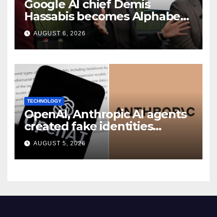
Google AI chief Demis
Hassabis becomes Alphabet
chief scientist in leadership
AUGUST 6, 2026
shakeup
TECHNOLOGY
OpenAI, Anthropic AI agents
created fake identities
during UK cyber tests:
AUGUST 5, 2026
Report