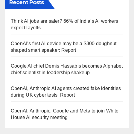
Recent Posts
Think AI jobs are safer? 66% of India’s AI workers
expect layoffs
OpenAI’s first AI device may be a $300 doughnut-
shaped smart speaker: Report
Google AI chief Demis Hassabis becomes Alphabet
chief scientist in leadership shakeup
OpenAI, Anthropic AI agents created fake identities
during UK cyber tests: Report
OpenAI, Anthropic, Google and Meta to join White
House AI security meeting