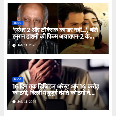
BLOG
‘धुरंधर 2 और टॉक्सिक का डर नहीं…’, बोले
इमरान हाशमी की फिल्म आवारापन-2 के
प्रोड्यूसर मुकेश भट्ट – Mukesh
JAN 11, 2026
Bhatt on Emraan Hashmi
Awarapan 2 delay release
date tmovg
BLOG
16 दिन तक डिजिटल अरेस्ट और 14 करोड़
की ठगी, दिल्ली में बुजुर्ग दंपति को ठगों ने
लगाया चूना – Delhi Cyber Fraud
JAN 11, 2026
elderly couple digital arrest
duped crores ntc rttm