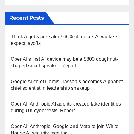
Recent Posts
Think AI jobs are safer? 66% of India’s AI workers
expect layoffs
OpenAI’s first AI device may be a $300 doughnut-
shaped smart speaker: Report
Google AI chief Demis Hassabis becomes Alphabet
chief scientist in leadership shakeup
OpenAI, Anthropic AI agents created fake identities
during UK cyber tests: Report
OpenAI, Anthropic, Google and Meta to join White
House AI security meeting