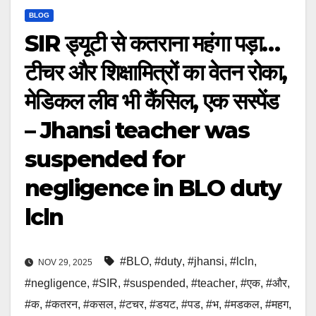
BLOG
SIR ड्यूटी से कतराना महंगा पड़ा…
टीचर और शिक्षामित्रों का वेतन रोका,
मेडिकल लीव भी कैंसिल, एक सस्पेंड
– Jhansi teacher was
suspended for
negligence in BLO duty
lcln
#BLO
,
#duty
,
#jhansi
,
#lcln
,
NOV 29, 2025
#negligence
,
#SIR
,
#suspended
,
#teacher
,
#एक
,
#और
,
#क
,
#कतरन
,
#कसल
,
#टचर
,
#डयट
,
#पड
,
#भ
,
#मडकल
,
#महग
,