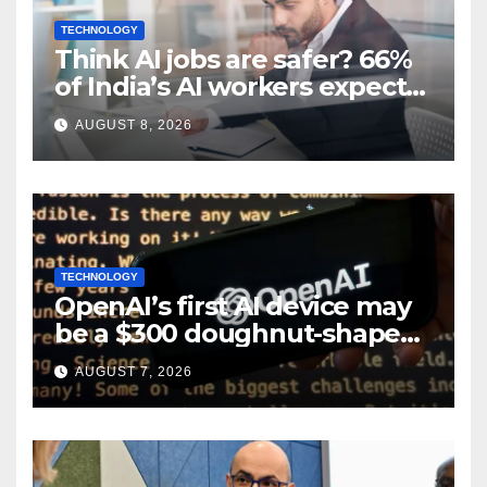
TECHNOLOGY
Think AI jobs are safer? 66%
of India’s AI workers expect
layoffs
AUGUST 8, 2026
TECHNOLOGY
OpenAI’s first AI device may
be a $300 doughnut-shaped
smart speaker: Report
AUGUST 7, 2026