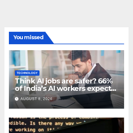
You missed
TECHNOLOGY
Think AI jobs are safer? 66%
of India’s AI workers expect
layoffs
AUGUST 8, 2026