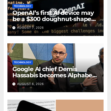
TECHNOLOGY
OpenAI’s first AI device may
be a $300 doughnut-shaped
smart speaker: Report
AUGUST 7, 2026
TECHNOLOGY
Google AI chief Demis
Hassabis becomes Alphabet
chief scientist in leadership
AUGUST 6, 2026
shakeup