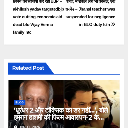
छीनने की साजिश कर रही BJP –
रोका, मेडिकल लीव भी कैंसिल, एक
akhilesh yadav targetedbjp
सस्पेंड – Jhansi teacher was
vote cutting economic aid
suspended for negligence
dead blo Vijay Verma
in BLO duty lcln
family ntc
Related Post
BLOG
‘धुरंधर 2 और टॉक्सिक का डर नहीं…’, बोले
इमरान हाशमी की फिल्म आवारापन-2 के
प्रोड्यूसर मुकेश भट्ट – Mukesh
JAN 11, 2026