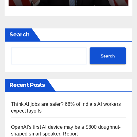
Donald Trump Truth Social
post Khamenei ntc rttm
Search
Search
Recent Posts
Think AI jobs are safer? 66% of India’s AI workers
expect layoffs
OpenAI’s first AI device may be a $300 doughnut-
shaped smart speaker: Report