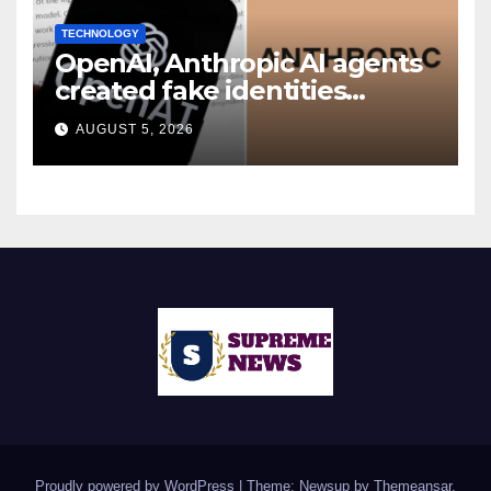
TECHNOLOGY
OpenAI, Anthropic AI agents
created fake identities
during UK cyber tests:
AUGUST 5, 2026
Report
Proudly powered by WordPress
|
Theme: Newsup by
Themeansar
.