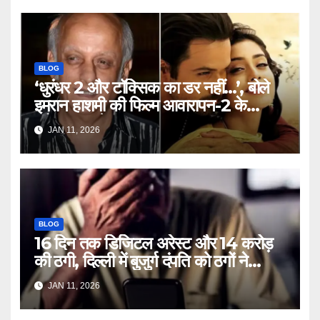
BLOG
‘धुरंधर 2 और टॉक्सिक का डर नहीं…’, बोले
इमरान हाशमी की फिल्म आवारापन-2 के
प्रोड्यूसर मुकेश भट्ट – Mukesh
JAN 11, 2026
Bhatt on Emraan Hashmi
Awarapan 2 delay release
date tmovg
BLOG
16 दिन तक डिजिटल अरेस्ट और 14 करोड़
की ठगी, दिल्ली में बुजुर्ग दंपति को ठगों ने
लगाया चूना – Delhi Cyber Fraud
JAN 11, 2026
elderly couple digital arrest
duped crores ntc rttm