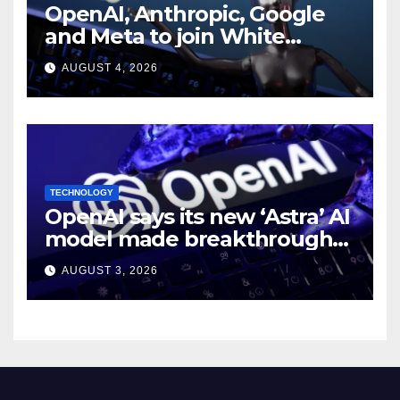
OpenAI, Anthropic, Google
and Meta to join White
House AI security meeting
AUGUST 4, 2026
TECHNOLOGY
OpenAI says its new ‘Astra’ AI
model made breakthroughs
in 10 math problems
AUGUST 3, 2026