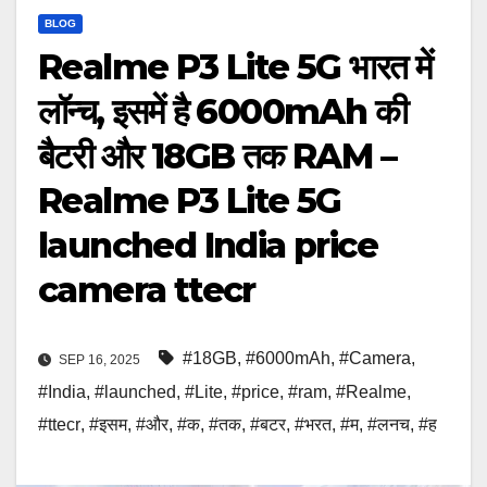
BLOG
Realme P3 Lite 5G भारत में
लॉन्च, इसमें है 6000mAh की
बैटरी और 18GB तक RAM –
Realme P3 Lite 5G
launched India price
camera ttecr
#18GB
,
#6000mAh
,
#Camera
,
SEP 16, 2025
#India
,
#launched
,
#Lite
,
#price
,
#ram
,
#Realme
,
#ttecr
,
#इसम
,
#और
,
#क
,
#तक
,
#बटर
,
#भरत
,
#म
,
#लनच
,
#ह