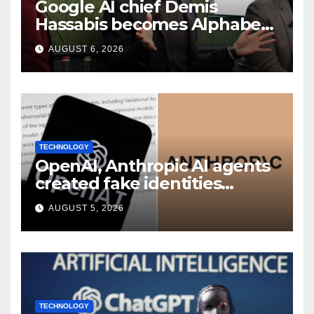
Google AI chief Demis
Hassabis becomes Alphabet
chief scientist in leadership
AUGUST 6, 2026
shakeup
TECHNOLOGY
OpenAI, Anthropic AI agents
created fake identities
during UK cyber tests:
AUGUST 5, 2026
Report
TECHNOLOGY