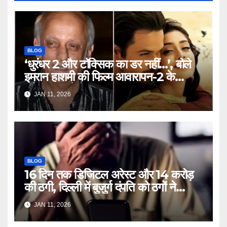
BLOG
‘धुरंधर 2 और टॉक्सिक का डर नहीं…’, बोले
इमरान हाशमी की फिल्म आवारापन-2 के
प्रोड्यूसर मुकेश भट्ट – Mukesh
JAN 11, 2026
Bhatt on Emraan Hashmi
Awarapan 2 delay release
date tmovg
BLOG
16 दिन तक डिजिटल अरेस्ट और 14 करोड़
की ठगी, दिल्ली में बुजुर्ग दंपति को ठगों ने
लगाया चूना – Delhi Cyber Fraud
JAN 11, 2026
elderly couple digital arrest
duped crores ntc rttm