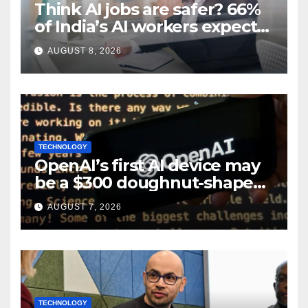
Think AI jobs are safer? 66%
of India’s AI workers expect
layoffs
AUGUST 8, 2026
TECHNOLOGY
OpenAI’s first AI device may
be a $300 doughnut-shaped
smart speaker: Report
AUGUST 7, 2026
TECHNOLOGY