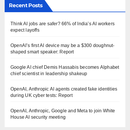
Recent Posts
Think AI jobs are safer? 66% of India’s AI workers
expect layoffs
OpenAI’s first AI device may be a $300 doughnut-
shaped smart speaker: Report
Google AI chief Demis Hassabis becomes Alphabet
chief scientist in leadership shakeup
OpenAI, Anthropic AI agents created fake identities
during UK cyber tests: Report
OpenAI, Anthropic, Google and Meta to join White
House AI security meeting