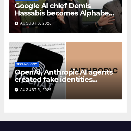
Google AI chief Demis
Hassabis becomes Alphabet
chief scientist in leadership
AUGUST 6, 2026
shakeup
TECHNOLOGY
OpenAI, Anthropic AI agents
created fake identities
during UK cyber tests:
AUGUST 5, 2026
Report