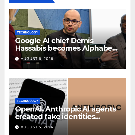
TECHNOLOGY
Google AI chief Demis
Hassabis becomes Alphabet
chief scientist in leadership
AUGUST 6, 2026
shakeup
TECHNOLOGY
OpenAI, Anthropic AI agents
created fake identities
during UK cyber tests:
AUGUST 5, 2026
Report