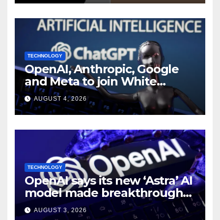
TECHNOLOGY
OpenAI, Anthropic, Google
and Meta to join White
House AI security meeting
AUGUST 4, 2026
TECHNOLOGY
OpenAI says its new ‘Astra’ AI
model made breakthroughs
in 10 math problems
AUGUST 3, 2026