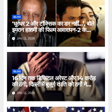
BLOG
‘धुरंधर 2 और टॉक्सिक का डर नहीं…’, बोले
इमरान हाशमी की फिल्म आवारापन-2 के
प्रोड्यूसर मुकेश भट्ट – Mukesh
JAN 11, 2026
Bhatt on Emraan Hashmi
Awarapan 2 delay release
date tmovg
BLOG
16 दिन तक डिजिटल अरेस्ट और 14 करोड़
की ठगी, दिल्ली में बुजुर्ग दंपति को ठगों ने
लगाया चूना – Delhi Cyber Fraud
JAN 11, 2026
elderly couple digital arrest
duped crores ntc rttm