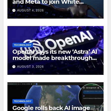
and Meta to join White
House AI security meeting
AUGUST 4, 2026
TECHNOLOGY
OpenAI says its new ‘Astra’ AI
model made breakthroughs
in 10 math problems
AUGUST 3, 2026
TECHNOLOGY
Google rolls back AI image